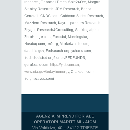
research, Financial Times, Sole24Ore, Morgan
Stanley Research, JPM Research, Banca
Generali, CNBC.com, Goldman Sachs Research,
Mazziero Research, Kayros partners Research,
Zeygos Research&Consulting, Seeking alpha,
ZeroHedge.com, Eurostat, Morningstar,
Nasdaq.com, imf.org, Marketwatch.com,
data.bls.gov, Fedsearch.org, ycharts.com,
fred.stlouisfed.org/series/FEDFUNDS,
gurufocus.com,
https://yict.com.cn
,
www.eia.gov/todayinenergy
, Clarkson.com,
freightwaves.com)
AGENZIA IMPRENDITORIALE
OPERATORI MARITTIMI - AIOM
Via Valdirivo, 40 – 34122 TRIESTE