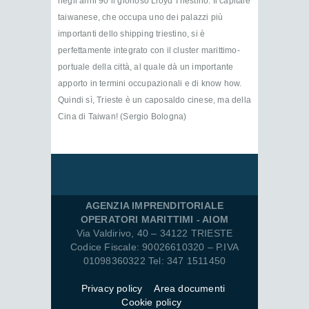
negli anni 90 il glorioso Lloyd Triestino. Il capitale
taiwanese, che occupa uno dei palazzi più
importanti dello shipping triestino, si è
perfettamente integrato con il cluster marittimo-
portuale della città, al quale dà un importante
apporto in termini occupazionali e di know how.
Quindi sì, Trieste è un caposaldo cinese, ma della
Cina di Taiwan! (Sergio Bologna)
AGENZIA IMPRENDITORIALE
OPERATORI MARITTIMI - AIOM
Via Valdirivo, 40 – 34122 TRIESTE
Codice Fiscale: 90026610320 – P.IVA
01098360322 Tel: 347 1511450
Privacy policy
Area documenti
Cookie policy