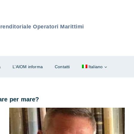
enditoriale Operatori Marittimi
à
L’AIOM informa
Contatti
Italiano
dare per mare?