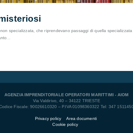
misteriosi
non specializzata, che riprendevano passaggi di quella specializzata 
nto...
AGENZIA IMPRENDITORIALE OPERATORI MARITTIMI - AIOM
Via Valdirivo, 40 – 34122 TRIESTE
Codice Fiscale: 90026610320 – P.IVA 01098360322 Tel: 347 151145
Privacy policy
Area documenti
Cookie policy