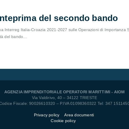
 Anteprima del secondo bando
 Interreg Italia-Croazia 2021-2027 sulle Operazioni di Importanza Str
tà del bando...
AGENZIA IMPRENDITORIALE OPERATORI MARITTIMI - AIOM
Via Valdirivo, 40 – 34122 TRIESTE
Codice Fiscale: 90026610320 – P.IVA 01098360322 Tel: 347 151145
Privacy policy
Area documenti
Cookie policy