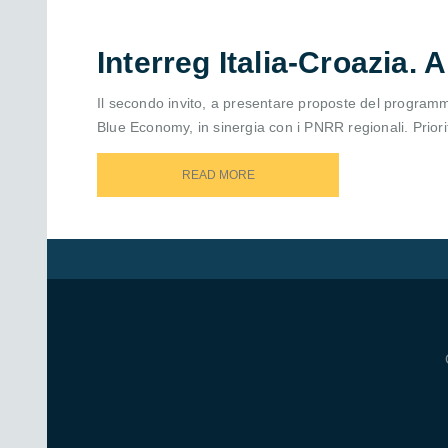
Interreg Italia-Croazia.
Il secondo invito, a presentare proposte del programma
Blue Economy, in sinergia con i PNRR regionali. Priori
READ MORE
READ MORE