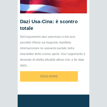
Dazi Usa-Cina: è scontro
totale
Dell’argomento dazi americani e dei suoi
possibili riflessi sul trasporto marittimo
internazionale ne avevamo parlato nella
newsletter dello scorso aprile. Ora l’argomento è
divenuto di stretta attualità atteso che, a far data
dallo...
READ MORE
READ MORE