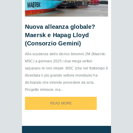
Nuova alleanza globale?
Maersk e Hapag Lloyd
(Consorzio Gemini)
Alla scadenza dello storico binomio 2M (Maersk-
MSC) a gennaio 2025 i due mega vettori
separano le loro strade. MSC (che nel frattempo è
diventata il più grande vettore mondiale) ha
dichiarato che intende procedere da sola.
Progetto immane, ma...
READ MORE
READ MORE