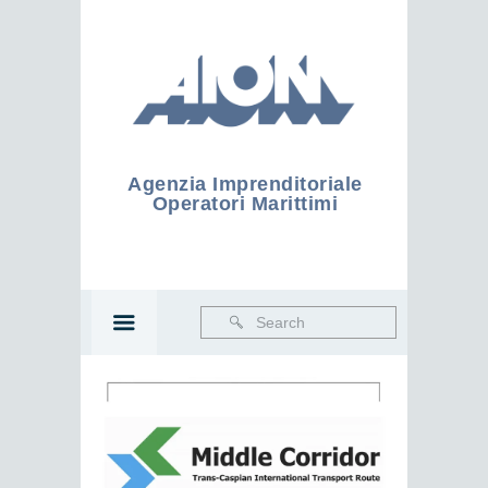
Agenzia Imprenditoriale
Operatori Marittimi