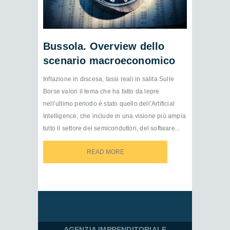
Bussola. Overview dello
scenario macroeconomico
Inflazione in discesa, tassi reali in salita Sulle
Borse valori il tema che ha fatto da lepre
nell’ultimo periodo è stato quello dell’Artificial
Intelligence, che include in una visione più ampia
tutto il settore dei semiconduttori, del software...
READ MORE
READ MORE
AGENZIA IMPRENDITORIALE