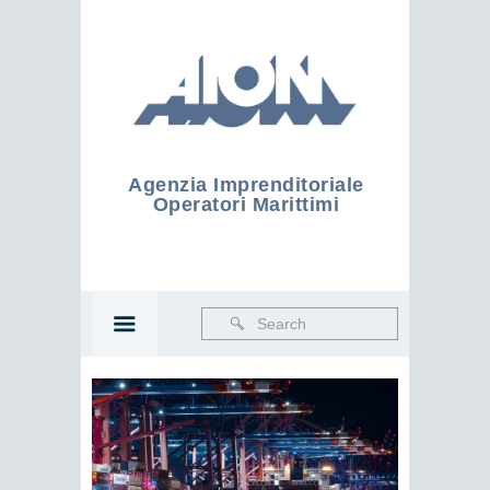
Agenzia Imprenditoriale
Operatori Marittimi