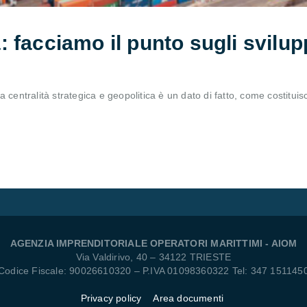
facciamo il punto sugli sviluppi
centralità strategica e geopolitica è un dato di fatto, come costituisce
AGENZIA IMPRENDITORIALE OPERATORI MARITTIMI - AIOM
Via Valdirivo, 40 – 34122 TRIESTE
Codice Fiscale: 90026610320 – P.IVA 01098360322 Tel: 347 151145
Privacy policy
Area documenti