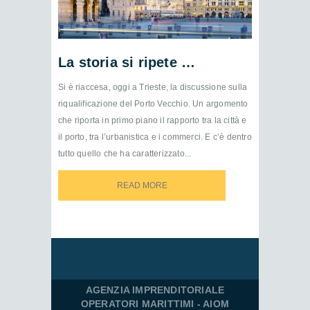
La storia si ripete …
Si è riaccesa, oggi a Trieste, la discussione sulla
riqualificazione del Porto Vecchio. Un argomento
che riporta in primo piano il rapporto tra la città e
il porto, tra l’urbanistica e i commerci. E c’è dentro
tutto quello che ha caratterizzato...
READ MORE
READ MORE
AGENZIA IMPRENDITORIALE
OPERATORI MARITTIMI - AIOM