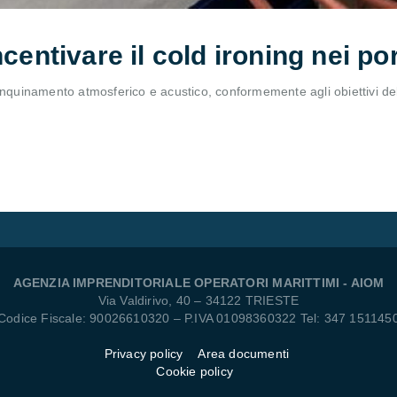
centivare il cold ironing nei port
 e l’inquinamento atmosferico e acustico, conformemente agli obiettivi
AGENZIA IMPRENDITORIALE OPERATORI MARITTIMI - AIOM
Via Valdirivo, 40 – 34122 TRIESTE
Codice Fiscale: 90026610320 – P.IVA 01098360322 Tel: 347 151145
Privacy policy
Area documenti
Cookie policy