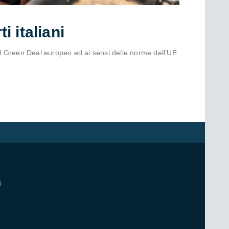
i italiani
 del Green Deal europeo ed ai sensi delle norme dell’UE
0