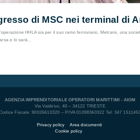
gresso di MSC nei terminal di
l’operazione HHLA sia per il suo ramo ferroviario, Metrans, una socie
arsa e lo sarà...
AGENZIA IMPRENDITORIALE OPERATORI MARITTIMI - AIOM
Via Valdirivo, 40 – 34122 TRIESTE
Codice Fiscale: 90026610320 – P.IVA 01098360322 Tel: 347 151145
Privacy policy
Area documenti
Cookie policy