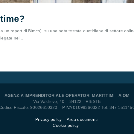
 time?
 da un report di Bimco) su una nota testata quotidiana di settore onli
iegate nei...
AGENZIA IMPRENDITORIALE OPERATORI MARITTIMI - AIOM
Via Valdirivo, 40 – 34122 TRIESTE
Codice Fiscale: 90026610320 – P.IVA 01098360322 Tel: 347 151145
Privacy policy
Area documenti
Cookie policy