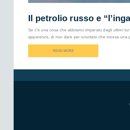
Il petrolio russo e “l’ing
Se c’è una cosa che abbiamo imparato dagli ultimi tur
apparenze, di non dare per scontato che mossa una pe
READ MORE
READ MORE