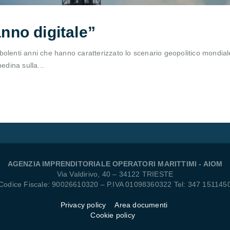
anno digitale”
bolenti anni che hanno caratterizzato lo scenario geopolitico mondial
dina sulla...
AGENZIA IMPRENDITORIALE OPERATORI MARITTIMI - AIOM
Via Valdirivo, 40 – 34122 TRIESTE
Codice Fiscale: 90026610320 – P.IVA 01098360322 Tel: 347 151145
Privacy policy
Area documenti
Cookie policy