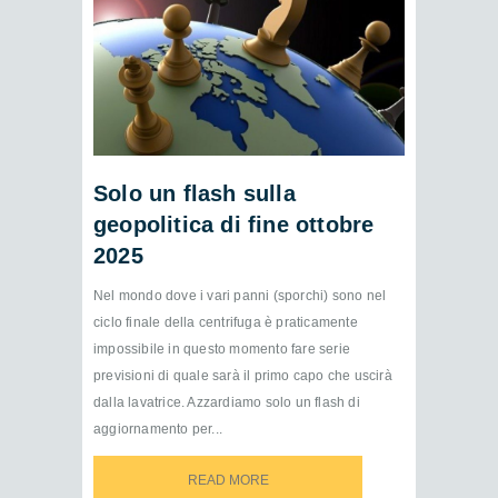
Solo un flash sulla
geopolitica di fine ottobre
2025
Nel mondo dove i vari panni (sporchi) sono nel
ciclo finale della centrifuga è praticamente
impossibile in questo momento fare serie
previsioni di quale sarà il primo capo che uscirà
dalla lavatrice. Azzardiamo solo un flash di
aggiornamento per...
READ MORE