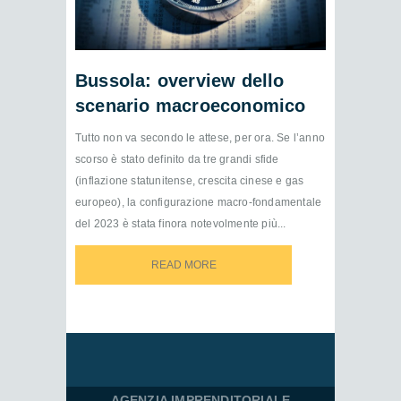
Bussola: overview dello
scenario macroeconomico
Tutto non va secondo le attese, per ora. Se l’anno
scorso è stato definito da tre grandi sfide
(inflazione statunitense, crescita cinese e gas
europeo), la configurazione macro-fondamentale
del 2023 è stata finora notevolmente più...
READ MORE
READ MORE
AGENZIA IMPRENDITORIALE