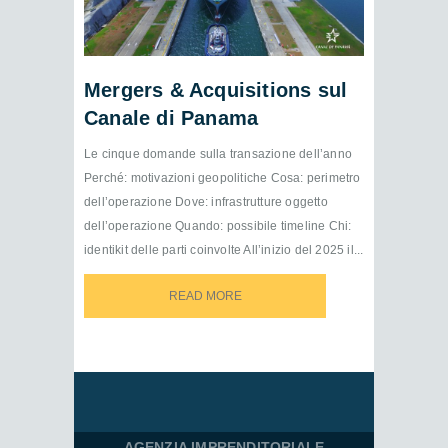
Mergers & Acquisitions sul
Canale di Panama
Le cinque domande sulla transazione dell’anno
Perché: motivazioni geopolitiche Cosa: perimetro
dell’operazione Dove: infrastrutture oggetto
dell’operazione Quando: possibile timeline Chi:
identikit delle parti coinvolte All’inizio del 2025 il...
READ MORE
READ MORE
AGENZIA IMPRENDITORIALE