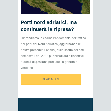
Porti nord adriatici, ma
continuerà la ripresa?
Riprendiamo in esame l’andamento del traffico
nei porti del Nord Adriatico, aggiornando le
nostre precedenti analisi, sulla scorta dei dati
semestrali del 2022 pubblicati dalle rispettive
autorità di gestione portuale. In generale
vengono...
READ MORE
READ MORE