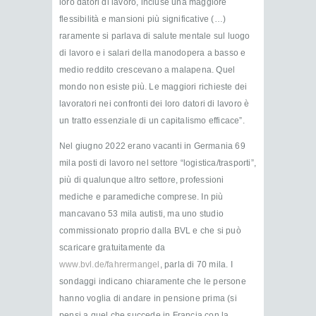
loro datori di lavoro, incluse una maggiore
flessibilità e mansioni più significative (…)
raramente si parlava di salute mentale sul luogo
di lavoro e i salari della manodopera a basso e
medio reddito crescevano a malapena. Quel
mondo non esiste più. Le maggiori richieste dei
lavoratori nei confronti dei loro datori di lavoro è
un tratto essenziale di un capitalismo efficace”.
Nel giugno 2022 erano vacanti in Germania 69
mila posti di lavoro nel settore “logistica/trasporti”,
più di qualunque altro settore, professioni
mediche e paramediche comprese. In più
mancavano 53 mila autisti, ma uno studio
commissionato proprio dalla BVL e che si può
scaricare gratuitamente da
www.bvl.de/fahrermangel
, parla di 70 mila. I
sondaggi indicano chiaramente che le persone
hanno voglia di andare in pensione prima (si
pensi a quel che succede in Francia con la