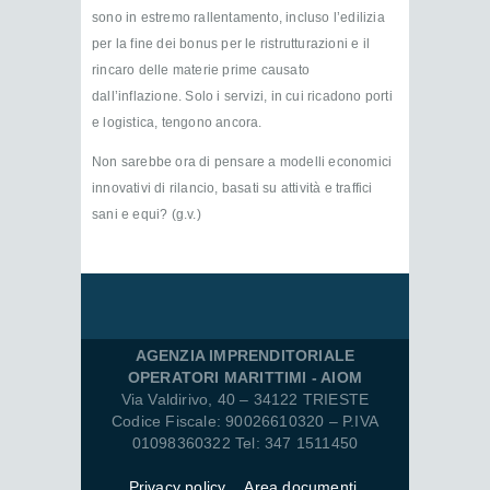
sono in estremo rallentamento, incluso l’edilizia
per la fine dei bonus per le ristrutturazioni e il
rincaro delle materie prime causato
dall’inflazione. Solo i servizi, in cui ricadono porti
e logistica, tengono ancora.
Non sarebbe ora di pensare a modelli economici
innovativi di rilancio, basati su attività e traffici
sani e equi? (g.v.)
AGENZIA IMPRENDITORIALE
OPERATORI MARITTIMI - AIOM
Via Valdirivo, 40 – 34122 TRIESTE
Codice Fiscale: 90026610320 – P.IVA
01098360322 Tel: 347 1511450
Privacy policy
Area documenti