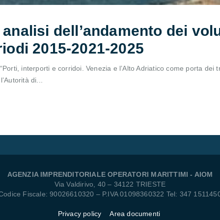
 analisi dell’andamento dei volu
eriodi 2015-2021-2025
orti, interporti e corridoi. Venezia e l’Alto Adriatico come porta dei t
Autorità di...
AGENZIA IMPRENDITORIALE OPERATORI MARITTIMI - AIOM
Via Valdirivo, 40 – 34122 TRIESTE
Codice Fiscale: 90026610320 – P.IVA 01098360322 Tel: 347 151145
Privacy policy
Area documenti