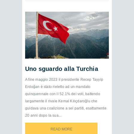
Uno sguardo alla Turchia
A fine maggio 2023 il presidente Recep Tayyip
Erdoğan è stato rieletto ad un mandato
quinquennale con il 52.1% dei voti, battendo
largamente il rivale Kemal Kılıçdaroğlu che
guidava una coalizione a sei partiti, esattamente
20 anni dopo la sua...
READ MORE